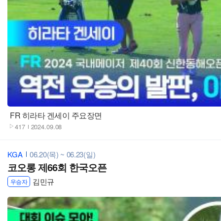
재생
FR 히라타 겐세이 주요장면
417
2024.09.08
KGA
06.20(목) ~ 06.23(일)
코오롱 제66회 한국오픈
김민규
우승자