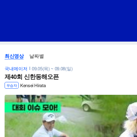
최신영상
날짜별
국내메이저
09.05(목) ~ 09.08(일)
제40회 신한동해오픈
Kensei Hirata
우승자