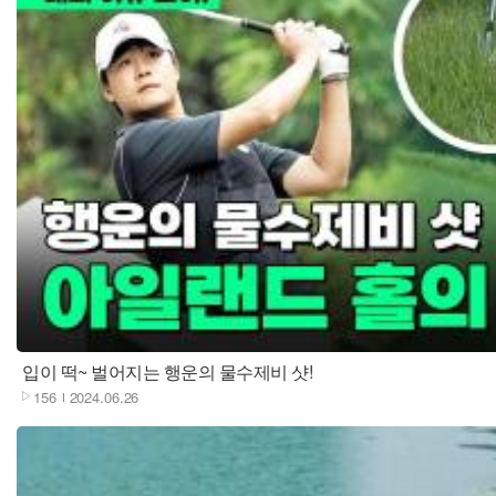
재생
입이 떡~ 벌어지는 행운의 물수제비 샷!
156
2024.06.26