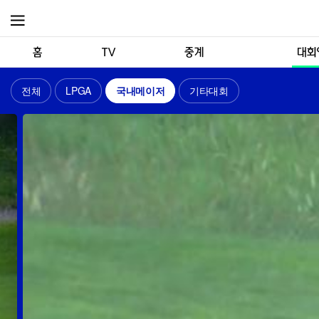
메뉴
전체
LPGA
국내메이저
기타대회