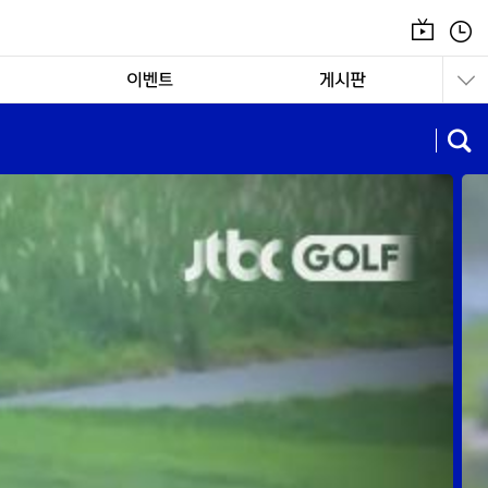
온
편
에
성
어
표