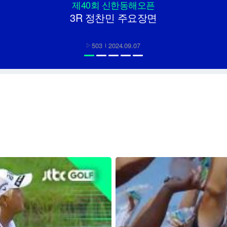
제40회 신한동해오픈
3R 정찬민 주요장면
503
2024.09.07