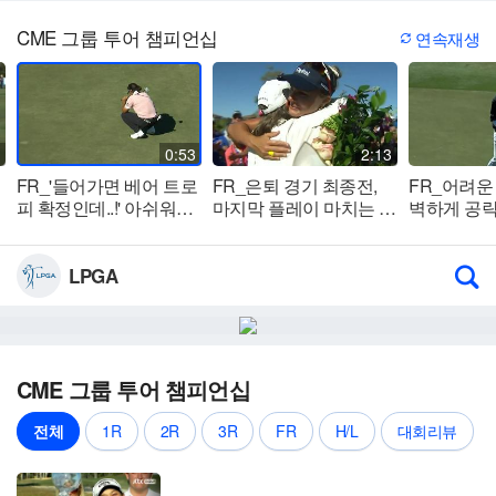
CME 그룹 투어 챔피언십
연속재생
0:53
2:13
FR_'들어가면 베어 트로
FR_은퇴 경기 최종전,
FR_어려운 
피 확정인데..!' 아쉬워하
마지막 플레이 마치는 렉
벽하게 공
는 유해란
시 톰슨
LPGA
CME 그룹 투어 챔피언십
전체
1R
2R
3R
FR
H/L
대회리뷰