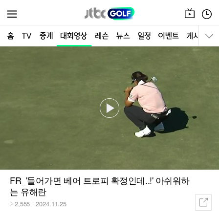
온
편
메뉴
에
성
어
표
FR_'들어가면 베어 트로피 확정인데..!' 아쉬워하
는 유해란
2,555
2024.11.25