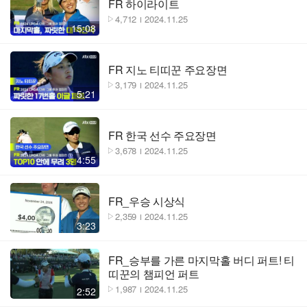
FR 하이라이트
4,712
2024.11.25
15:08
FR 지노 티띠꾼 주요장면
3,179
2024.11.25
5:21
FR 한국 선수 주요장면
3,678
2024.11.25
4:55
FR_우승 시상식
2,359
2024.11.25
3:23
FR_승부를 가른 마지막홀 버디 퍼트! 티
띠꾼의 챔피언 퍼트
1,987
2024.11.25
2:52