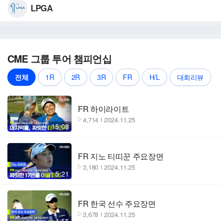
LPGA
CME 그룹 투어 챔피언십
전체
1R
2R
3R
FR
H/L
대회리뷰
FR 하이라이트
4,714
2024.11.25
15:08
FR 지노 티띠꾼 주요장면
3,180
2024.11.25
5:21
FR 한국 선수 주요장면
3,678
2024.11.25
4:55