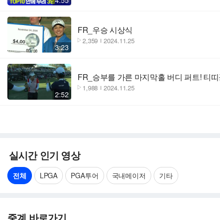
FR_우승 시상식
2,359
2024.11.25
3:23
FR_승부를 가른 마지막홀 버디 퍼트! 티
1,988
2024.11.25
2:52
실시간 인기 영상
전체
LPGA
PGA투어
국내메이저
기타
중계 바로가기