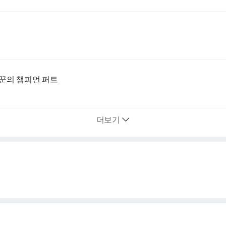
띠꾼의 챔피언 퍼트
더보기