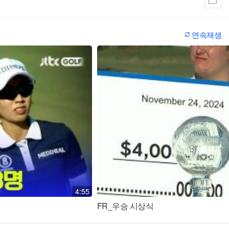
연속재생
4:55
FR_우승 시상식