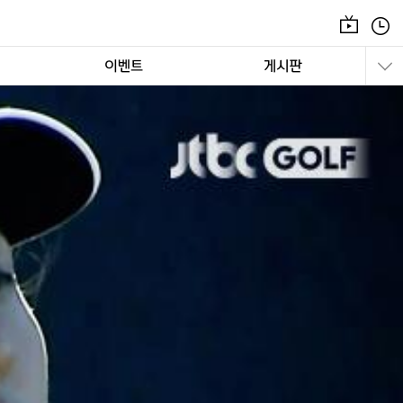
온
편
에
성
어
표