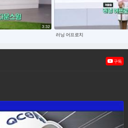
3:32
러닝 어프로치
구독