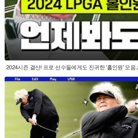
2024시즌 결산! 프로 선수들에게도 진귀한 '홀인원' 모음.z