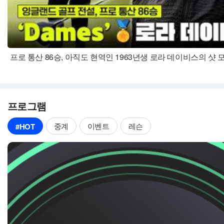
프로 통산 86승, 아직도 현역인 1963년생 로라 데이비스의 샷 모음
프로그램
중계
이벤트
레슨
#HOT