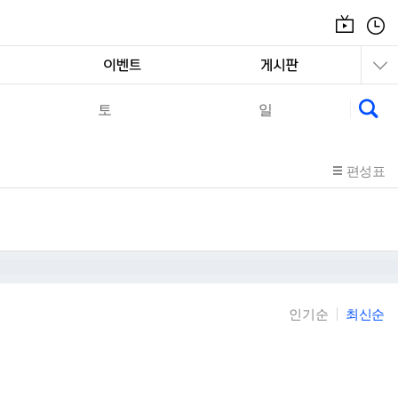
온
편
에
성
어
표
토
일
편성표
인기순
최신순