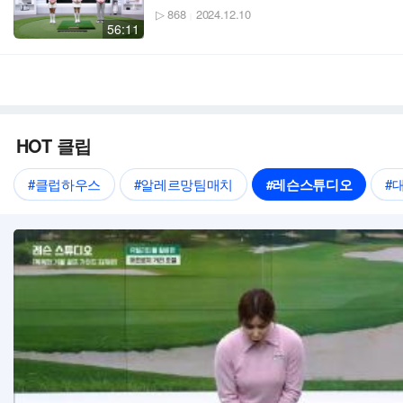
▷ 868
2024.12.10
|
56:11
HOT 클립
#클럽하우스
#알레르망팀매치
#레슨스튜디오
#