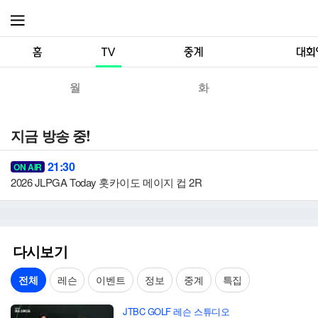
메뉴
월
화
지금 방송 중!
21:30
ON AIR
2026 JLPGA Today 홋카이도 메이지 컵 2R
다시보기
전체
레슨
이벤트
정보
중계
특집
JTBC GOLF 레슨 스튜디오