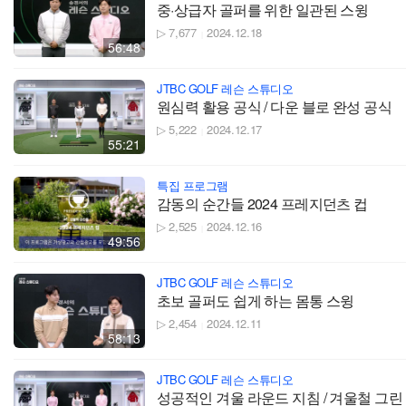
중·상급자 골퍼를 위한 일관된 스윙
▷ 7,677
2024.12.18
|
56:48
JTBC GOLF 레슨 스튜디오
원심력 활용 공식 / 다운 블로 완성 공식
▷ 5,222
2024.12.17
|
55:21
특집 프로그램
감동의 순간들 2024 프레지던츠 컵
▷ 2,525
2024.12.16
|
49:56
JTBC GOLF 레슨 스튜디오
초보 골퍼도 쉽게 하는 몸통 스윙
▷ 2,454
2024.12.11
|
58:13
JTBC GOLF 레슨 스튜디오
성공적인 겨울 라운드 지침 / 겨울철 그린