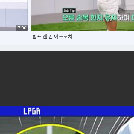
7:06
범프 앤 런 어프로치