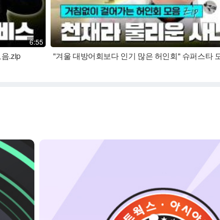
6:55
.zip
"겨울 대방어회보다 인기 많은 허인회" 슈퍼스타 