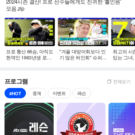
2024시즌 결산! 프로 선수들에게도 진귀한 '홀인원'
모음.zip
6:55
32:36
프로 통산 86승, 아직도
"겨울 대방어회보다 인
최고의 시
현역인 1963년생 로라
기 많은 허인회" 슈퍼스
있는 그녀,
데이비스의 샷 모음.zip
타 모먼트
2024년
프로그램
전체보기
중계
이벤트
레슨
#HOT