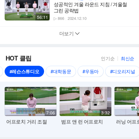
성공적인 겨울 라운드 지침 / 겨울철
그린 공략법
56:11
▷ 866
2024.12.10
|
더보기
HOT 클립
인기순
최신순
#레슨스튜디오
#대학동문
#우동마
#디오리지널
7:06
3:32
어프로치 거리 조절
범프 앤 런 어프로치
러닝 어프