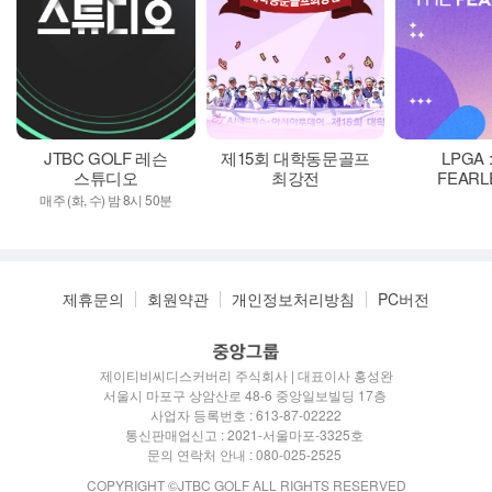
JTBC GOLF 레슨
제15회 대학동문골프
LPGA 
스튜디오
최강전
FEARL
매주 (화, 수) 밤 8시 50분
제휴문의
회원약관
개인정보처리방침
PC버전
.
제이티비씨디스커버리 주식회사 | 대표이사 홍성완
서울시 마포구 상암산로 48-6 중앙일보빌딩 17층
.
사업자 등록번호 : 613-87-02222
통신판매업신고 : 2021-서울마포-3325호
.
문의 연락처 안내 : 080-025-2525
.
COPYRIGHT ©JTBC GOLF ALL RIGHTS RESERVED