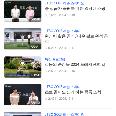
JTBC GOLF 레슨 스튜디오
중·상급자 골퍼를 위한 일관된 스윙
▷ 7,656
2024.12.18
|
56:48
JTBC GOLF 레슨 스튜디오
원심력 활용 공식 / 다운 블로 완성 공
식
55:21
▷ 5,207
2024.12.17
|
특집 프로그램
감동의 순간들 2024 프레지던츠 컵
▷ 2,508
2024.12.16
|
49:56
JTBC GOLF 레슨 스튜디오
초보 골퍼도 쉽게 하는 몸통 스윙
▷ 2,451
2024.12.11
|
58:13
JTBC GOLF 레슨 스튜디오