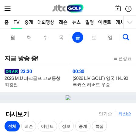
온
편
메뉴
에
성
어
표
월
화
수
목
금
토
일
지금 방송 중!
편성표
23:30
00:30
ON AIR
2026 M.U 파크골프 고교동창
(2026 LIV GOLF) 영국 H/L 90
최강전
루커스 허버트 우승
다시보기
인기순
최신순
전체
레슨
이벤트
정보
중계
특집