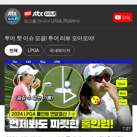
구독
최고를 만나다! LPGA, PGA투어
투어 핫 이슈 모음! 투어 리뷰 모아모아!
전체
LPGA
국내메이저
재생
7:27